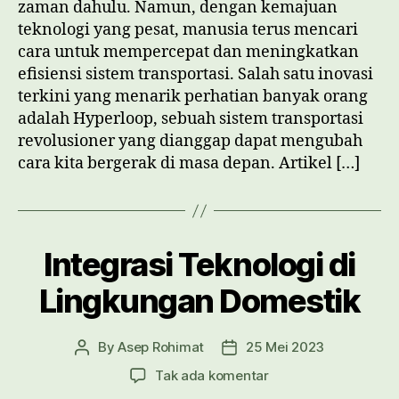
zaman dahulu. Namun, dengan kemajuan
Transportasi
teknologi yang pesat, manusia terus mencari
Cepat
cara untuk mempercepat dan meningkatkan
efisiensi sistem transportasi. Salah satu inovasi
terkini yang menarik perhatian banyak orang
adalah Hyperloop, sebuah sistem transportasi
revolusioner yang dianggap dapat mengubah
cara kita bergerak di masa depan. Artikel […]
Integrasi Teknologi di
Lingkungan Domestik
By
Asep Rohimat
25 Mei 2023
Post
Post
author
date
pada
Tak ada komentar
Integrasi