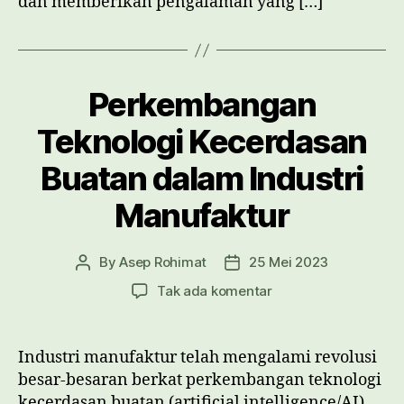
dan memberikan pengalaman yang […]
Perkembangan
Teknologi Kecerdasan
Buatan dalam Industri
Manufaktur
By
Asep Rohimat
25 Mei 2023
Post
Post
author
date
pada
Tak ada komentar
Perkembangan
Teknologi
Kecerdasan
Industri manufaktur telah mengalami revolusi
Buatan
besar-besaran berkat perkembangan teknologi
dalam
kecerdasan buatan (artificial intelligence/AI).