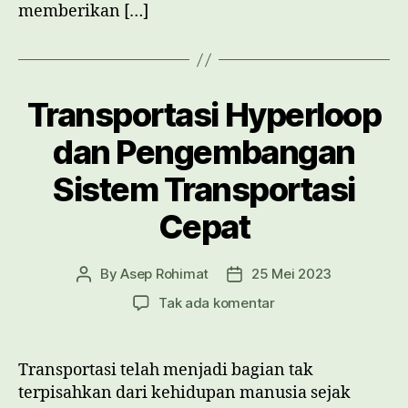
memberikan […]
Transportasi Hyperloop
dan Pengembangan
Sistem Transportasi
Cepat
By
Asep Rohimat
25 Mei 2023
Post
Post
author
date
pada
Tak ada komentar
Transportasi
Hyperloop
dan
Transportasi telah menjadi bagian tak
Pengembangan
terpisahkan dari kehidupan manusia sejak
Sistem