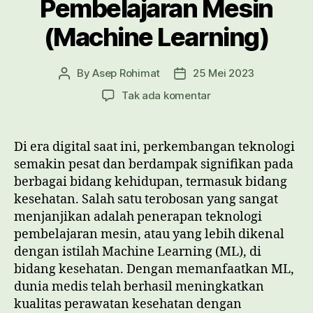
Pembelajaran Mesin
(Machine Learning)
By
Asep Rohimat
25 Mei 2023
Post
Post
author
date
pada
Tak ada komentar
Meningkatkan
Kualitas
Perawatan
Di era digital saat ini, perkembangan teknologi
Kesehatan
semakin pesat dan berdampak signifikan pada
dengan
berbagai bidang kehidupan, termasuk bidang
Teknologi
kesehatan. Salah satu terobosan yang sangat
Pembelajaran
menjanjikan adalah penerapan teknologi
Mesin
pembelajaran mesin, atau yang lebih dikenal
(Machine
Learning)
dengan istilah Machine Learning (ML), di
bidang kesehatan. Dengan memanfaatkan ML,
dunia medis telah berhasil meningkatkan
kualitas perawatan kesehatan dengan