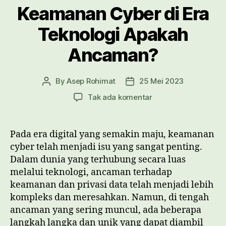
Keamanan Cyber di Era
Teknologi Apakah
Ancaman?
By
Asep Rohimat
25 Mei 2023
Post
Post
author
date
pada
Tak ada komentar
Keamanan
Cyber
di
Pada era digital yang semakin maju, keamanan
Era
cyber telah menjadi isu yang sangat penting.
Teknologi
Dalam dunia yang terhubung secara luas
Apakah
melalui teknologi, ancaman terhadap
Ancaman?
keamanan dan privasi data telah menjadi lebih
kompleks dan meresahkan. Namun, di tengah
ancaman yang sering muncul, ada beberapa
langkah langka dan unik yang dapat diambil