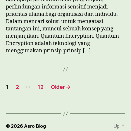
perlindungan informasi sensitif menjadi
prioritas utama bagi organisasi dan individu.
Dalam mencari solusi untuk mengatasi
tantangan ini, muncul sebuah konsep yang
menjanjikan: Quantum Encryption. Quantum
Encryption adalah teknologi yang
menggunakan prinsip-prinsip […]
Paginasi
…
1
2
12
Older
→
pos
© 2026
Asro Blog
Up
↑