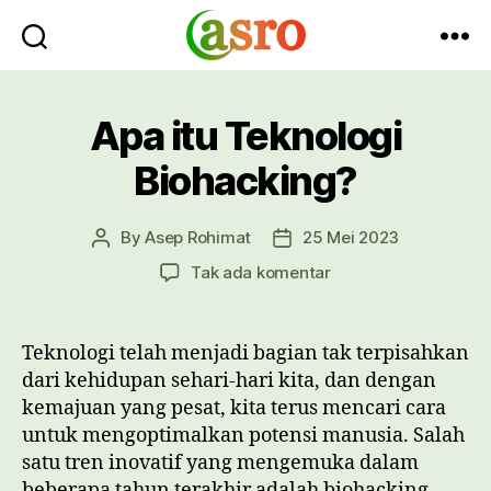
Asro
Blog
Apa itu Teknologi
Biohacking?
By
Asep Rohimat
25 Mei 2023
Post
Post
author
date
pada
Tak ada komentar
Apa
itu
Teknologi
Teknologi telah menjadi bagian tak terpisahkan
Biohacking?
dari kehidupan sehari-hari kita, dan dengan
kemajuan yang pesat, kita terus mencari cara
untuk mengoptimalkan potensi manusia. Salah
satu tren inovatif yang mengemuka dalam
beberapa tahun terakhir adalah biohacking.