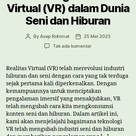
Virtual (VR) dalam Dunia
Seni dan Hiburan
By
Asep Rohimat
25 Mei 2023
Post
Post
author
date
pada
Tak ada komentar
Teknologi
Realitas
Virtual
Realitas Virtual (VR) telah merevolusi industri
(VR)
hiburan dan seni dengan cara yang tak terduga
dalam
sejak pertama kali diperkenalkan. Dengan
Dunia
kemampuannya untuk menciptakan
Seni
pengalaman imersif yang menakjubkan, VR
dan
telah mengubah cara kita mengkonsumsi
Hiburan
konten seni dan hiburan. Dalam artikel ini,
kami akan menjelajahi bagaimana teknologi
VR telah mengubah industri seni dan hiburan