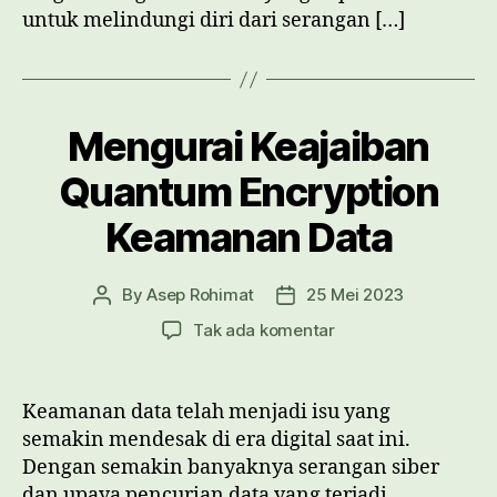
untuk melindungi diri dari serangan […]
Mengurai Keajaiban
Quantum Encryption
Keamanan Data
By
Asep Rohimat
25 Mei 2023
Post
Post
author
date
pada
Tak ada komentar
Mengurai
Keajaiban
Quantum
Keamanan data telah menjadi isu yang
Encryption
semakin mendesak di era digital saat ini.
Keamanan
Dengan semakin banyaknya serangan siber
Data
dan upaya pencurian data yang terjadi,