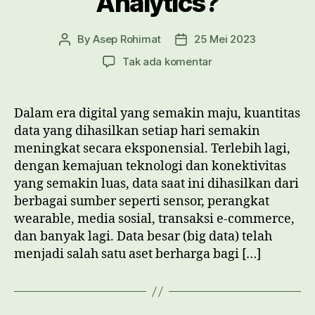
Analytics?
By
Asep Rohimat
25 Mei 2023
Post
Post
author
date
pada
Tak ada komentar
Apa
itu
Big
Dalam era digital yang semakin maju, kuantitas
Data
data yang dihasilkan setiap hari semakin
Analytics?
meningkat secara eksponensial. Terlebih lagi,
dengan kemajuan teknologi dan konektivitas
yang semakin luas, data saat ini dihasilkan dari
berbagai sumber seperti sensor, perangkat
wearable, media sosial, transaksi e-commerce,
dan banyak lagi. Data besar (big data) telah
menjadi salah satu aset berharga bagi […]