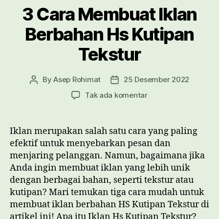
3 Cara Membuat Iklan
Berbahan Hs Kutipan
Tekstur
By
Asep Rohimat
25 Desember 2022
Post
Post
author
date
pada
Tak ada komentar
3
Cara
Membuat
Iklan merupakan salah satu cara yang paling
Iklan
efektif untuk menyebarkan pesan dan
Berbahan
menjaring pelanggan. Namun, bagaimana jika
Hs
Anda ingin membuat iklan yang lebih unik
Kutipan
dengan berbagai bahan, seperti tekstur atau
Tekstur
kutipan? Mari temukan tiga cara mudah untuk
membuat iklan berbahan HS Kutipan Tekstur di
artikel ini! Apa itu Iklan Hs Kutipan Tekstur?