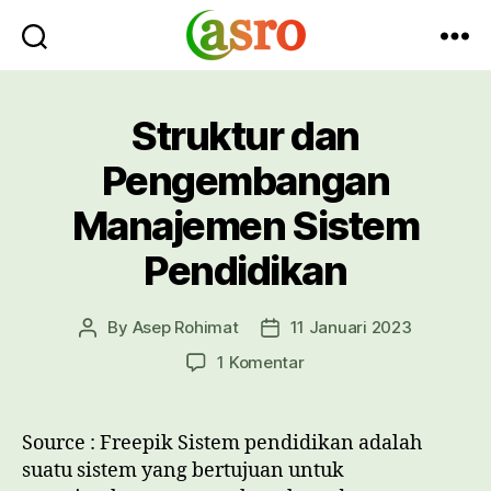
Asro
Blog
Struktur dan
Pengembangan
Manajemen Sistem
Pendidikan
By
Asep Rohimat
11 Januari 2023
Post
Post
author
date
pada
1 Komentar
Struktur
dan
Pengembangan
Source : Freepik Sistem pendidikan adalah
Manajemen
suatu sistem yang bertujuan untuk
Sistem