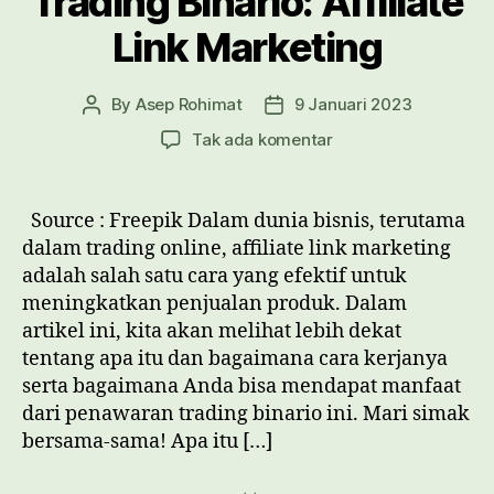
Trading Binario: Affiliate
Link Marketing
By
Asep Rohimat
9 Januari 2023
Post
Post
author
date
pada
Tak ada komentar
Mengenal
Penawaran
Trading
Source : Freepik Dalam dunia bisnis, terutama
Binario:
dalam trading online, affiliate link marketing
Affiliate
adalah salah satu cara yang efektif untuk
Link
meningkatkan penjualan produk. Dalam
Marketing
artikel ini, kita akan melihat lebih dekat
tentang apa itu dan bagaimana cara kerjanya
serta bagaimana Anda bisa mendapat manfaat
dari penawaran trading binario ini. Mari simak
bersama-sama! Apa itu […]