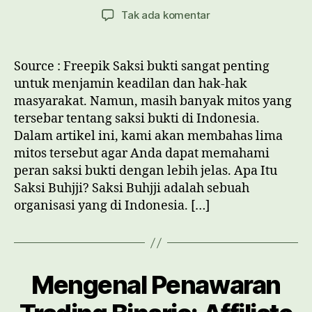
author
date
pada
Tak ada komentar
5
Mitos
Tentang
Source : Freepik Saksi bukti sangat penting
Saksi
untuk menjamin keadilan dan hak-hak
Buhjji
masyarakat. Namun, masih banyak mitos yang
di
tersebar tentang saksi bukti di Indonesia.
Indonesia
Dalam artikel ini, kami akan membahas lima
mitos tersebut agar Anda dapat memahami
peran saksi bukti dengan lebih jelas. Apa Itu
Saksi Buhjji? Saksi Buhjji adalah sebuah
organisasi yang di Indonesia. […]
Mengenal Penawaran