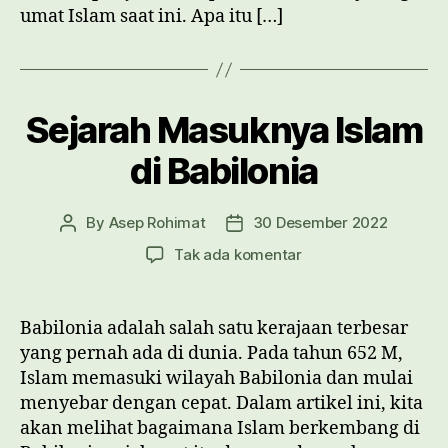
umat Islam saat ini. Apa itu […]
Sejarah Masuknya Islam
di Babilonia
By
Asep Rohimat
30 Desember 2022
Post
Post
author
date
pada
Tak ada komentar
Sejarah
Masuknya
Islam
Babilonia adalah salah satu kerajaan terbesar
di
yang pernah ada di dunia. Pada tahun 652 M,
Babilonia
Islam memasuki wilayah Babilonia dan mulai
menyebar dengan cepat. Dalam artikel ini, kita
akan melihat bagaimana Islam berkembang di