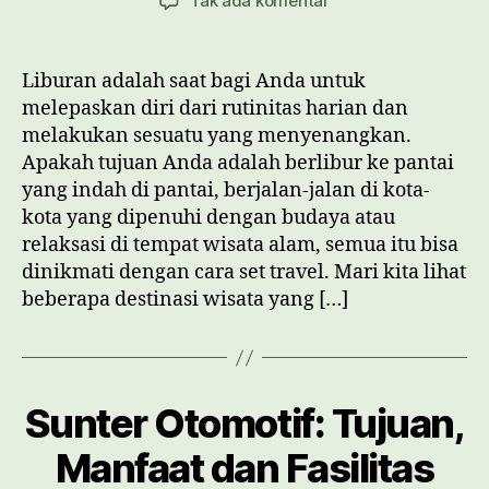
Tak ada komentar
Aneka
Destinasi
Wisata:
Liburan adalah saat bagi Anda untuk
Set
melepaskan diri dari rutinitas harian dan
Travel
melakukan sesuatu yang menyenangkan.
yang
Apakah tujuan Anda adalah berlibur ke pantai
Sangat
yang indah di pantai, berjalan-jalan di kota-
Menyenangkan
kota yang dipenuhi dengan budaya atau
relaksasi di tempat wisata alam, semua itu bisa
dinikmati dengan cara set travel. Mari kita lihat
beberapa destinasi wisata yang […]
Sunter Otomotif: Tujuan,
Manfaat dan Fasilitas