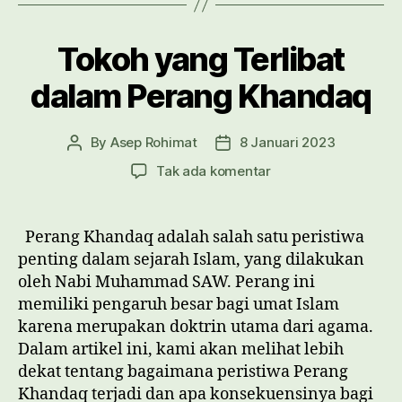
Tokoh yang Terlibat
dalam Perang Khandaq
By
Asep Rohimat
8 Januari 2023
Post
Post
author
date
pada
Tak ada komentar
Tokoh
yang
Terlibat
Perang Khandaq adalah salah satu peristiwa
dalam
penting dalam sejarah Islam, yang dilakukan
Perang
oleh Nabi Muhammad SAW. Perang ini
Khandaq
memiliki pengaruh besar bagi umat Islam
karena merupakan doktrin utama dari agama.
Dalam artikel ini, kami akan melihat lebih
dekat tentang bagaimana peristiwa Perang
Khandaq terjadi dan apa konsekuensinya bagi