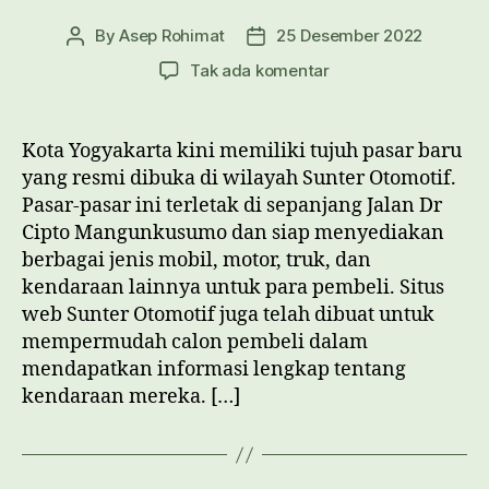
By
Asep Rohimat
25 Desember 2022
Post
Post
author
date
pada
Tak ada komentar
Sunter
Otomotif:
Tujuan,
Kota Yogyakarta kini memiliki tujuh pasar baru
Manfaat
yang resmi dibuka di wilayah Sunter Otomotif.
dan
Pasar-pasar ini terletak di sepanjang Jalan Dr
Fasilitas
Cipto Mangunkusumo dan siap menyediakan
berbagai jenis mobil, motor, truk, dan
kendaraan lainnya untuk para pembeli. Situs
web Sunter Otomotif juga telah dibuat untuk
mempermudah calon pembeli dalam
mendapatkan informasi lengkap tentang
kendaraan mereka. […]