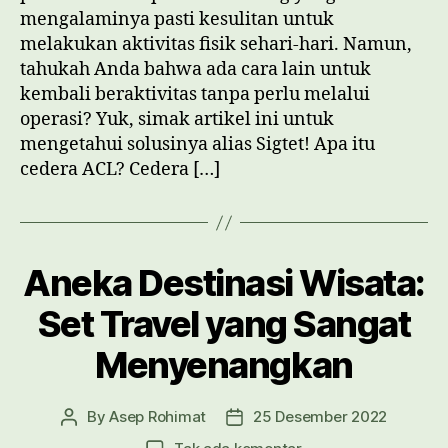
Alias
mengalaminya pasti kesulitan untuk
Sigtet!
melakukan aktivitas fisik sehari-hari. Namun,
tahukah Anda bahwa ada cara lain untuk
kembali beraktivitas tanpa perlu melalui
operasi? Yuk, simak artikel ini untuk
mengetahui solusinya alias Sigtet! Apa itu
cedera ACL? Cedera […]
Aneka Destinasi Wisata:
Set Travel yang Sangat
Menyenangkan
By
Asep Rohimat
25 Desember 2022
Post
Post
author
date
pada