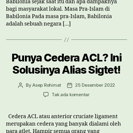
Babilonia sejak saat itu dan apa dampaknya
bagi masyarakat lokal. Masa Pra-Islam di
Babilonia Pada masa pra-Islam, Babilonia
adalah sebuah negara […]
Punya Cedera ACL? Ini
Solusinya Alias Sigtet!
By
Asep Rohimat
25 Desember 2022
Post
Post
author
date
pada
Tak ada komentar
Punya
Cedera
ACL?
Cedera ACL atau anterior cruciate ligament
Ini
merupakan cedera yang banyak dialami oleh
Solusinya
para atlet. Hampir semua orang yang