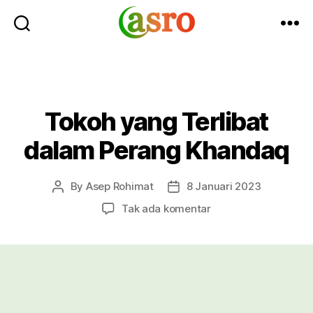
Asro
Blog
Tokoh yang Terlibat
dalam Perang Khandaq
By
Asep Rohimat
8 Januari 2023
Post
Post
author
date
pada
Tak ada komentar
Tokoh
yang
Terlibat
dalam
Perang
Khandaq