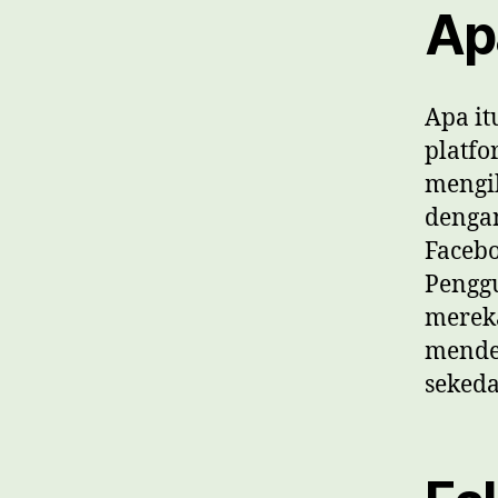
Apa
Apa it
platfo
mengik
dengan
Facebo
Pengg
mereka
mende
sekeda