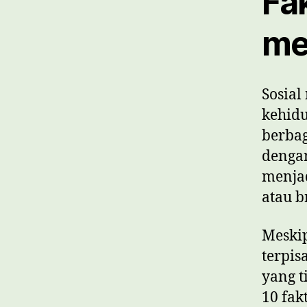
Fa
me
Sosial
kehidu
berbag
dengan
menja
atau b
Meskip
terpis
yang t
10 fak