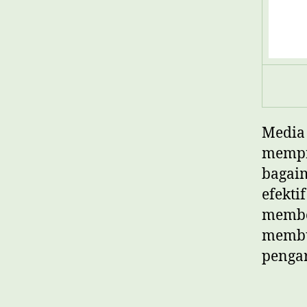
Media 
mempr
bagai
efekti
membe
membu
penga