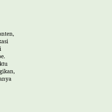
onten,
kasi
i
e.
ktu
gikan,
hanya