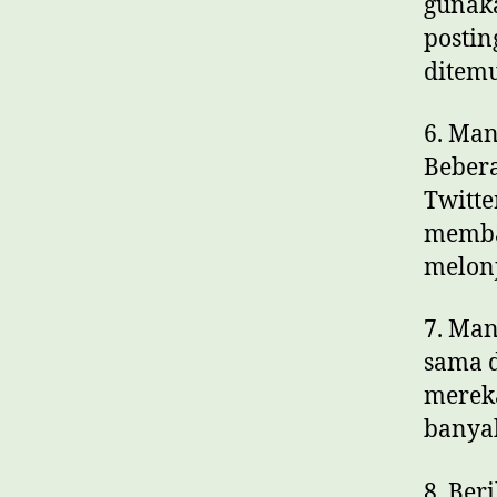
gunak
posti
ditem
6. Man
Bebera
Twitte
memba
melonj
7. Man
sama d
merek
banyak
8. Ber