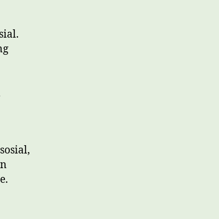
ial.
ng
osial,
an
e.