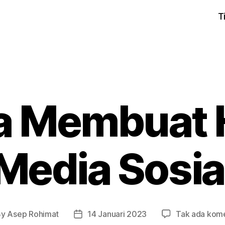
T
a Membuat 
Media Sosia
By
Asep Rohimat
14 Januari 2023
Tak ada kom
t
Post