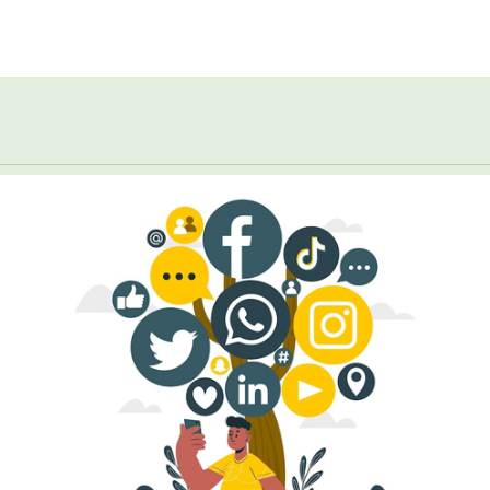
hor
date