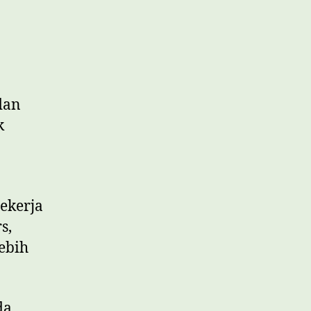
dan
k
ekerja
s,
ebih
da.