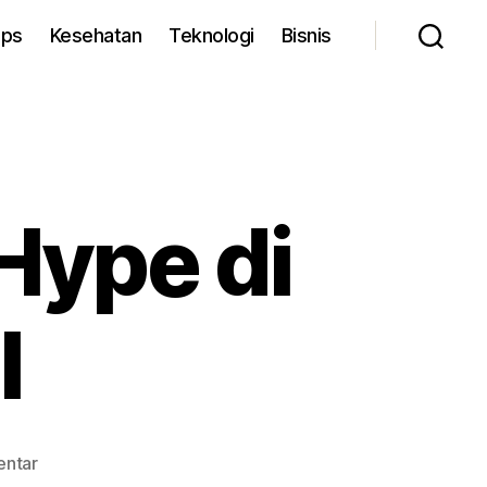
ips
Kesehatan
Teknologi
Bisnis
Hype di
l
pada
entar