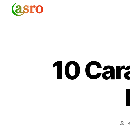
Asro
Blog
10 Car
Pos