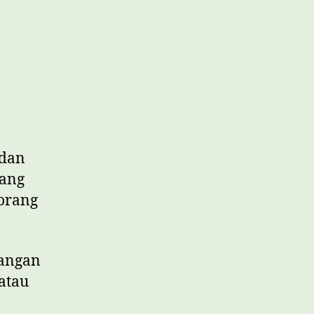
 dan
yang
orang
Jangan
atau