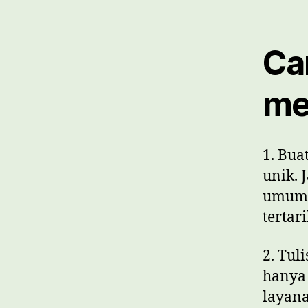
Ca
me
1. Bua
unik.
umum, 
tertar
2. Tul
hanya 
layana