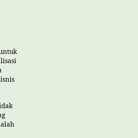
 untuk
lisasi
h
isnis
idak
ng
dalah