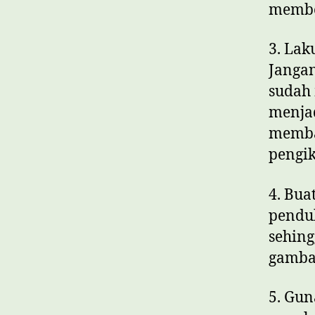
membe
3. Lak
Jangan
sudah 
menjad
memba
pengik
4. Bua
penduk
sehing
gamba
5. Gun