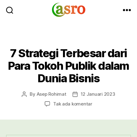
Asro
Blog
7 Strategi Terbesar dari
Para Tokoh Publik dalam
Dunia Bisnis
By
Asep Rohimat
12 Januari 2023
Post
Post
author
date
pada
Tak ada komentar
7
Strategi
Terbesar
dari