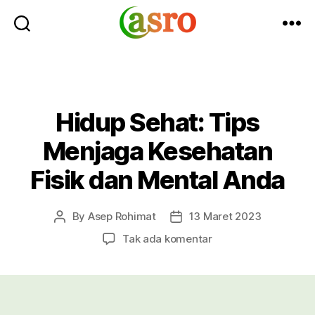
Asro
Blog
Hidup Sehat: Tips
Menjaga Kesehatan
Fisik dan Mental Anda
By
Asep Rohimat
13 Maret 2023
Post
Post
author
date
pada
Tak ada komentar
Hidup
Sehat:
Tips
Menjaga