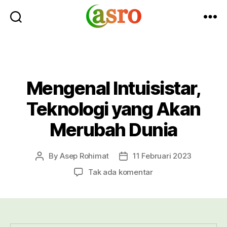
Asro
Blog
Mengenal Intuisistar,
Teknologi yang Akan
Merubah Dunia
By
Asep Rohimat
11 Februari 2023
Post
Post
author
date
pada
Tak ada komentar
Mengenal
Intuisistar,
Teknologi
yang