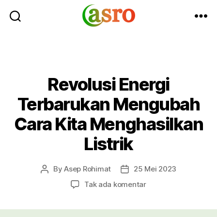
Asro
Blog
Revolusi Energi
Terbarukan Mengubah
Cara Kita Menghasilkan
Listrik
By
Asep Rohimat
25 Mei 2023
Post
Post
author
date
pada
Tak ada komentar
Revolusi
Energi
Terbarukan