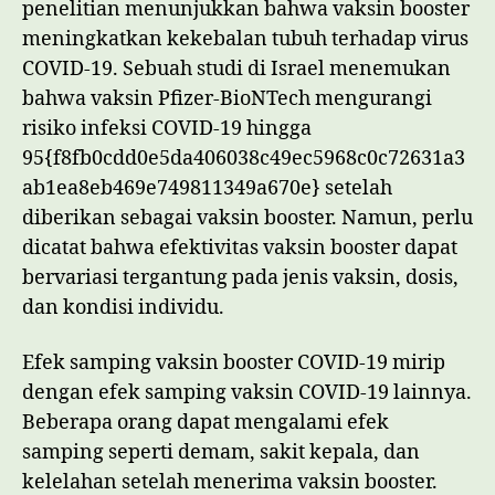
penelitian menunjukkan bahwa vaksin booster
meningkatkan kekebalan tubuh terhadap virus
COVID-19. Sebuah studi di Israel menemukan
bahwa vaksin Pfizer-BioNTech mengurangi
risiko infeksi COVID-19 hingga
95{f8fb0cdd0e5da406038c49ec5968c0c72631a3
ab1ea8eb469e749811349a670e} setelah
diberikan sebagai vaksin booster. Namun, perlu
dicatat bahwa efektivitas vaksin booster dapat
bervariasi tergantung pada jenis vaksin, dosis,
dan kondisi individu.
Efek samping vaksin booster COVID-19 mirip
dengan efek samping vaksin COVID-19 lainnya.
Beberapa orang dapat mengalami efek
samping seperti demam, sakit kepala, dan
kelelahan setelah menerima vaksin booster.