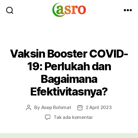
Asro
Blog
Vaksin Booster COVID-
19: Perlukah dan
Bagaimana
Efektivitasnya?
By
Asep Rohimat
2 April 2023
Post
Post
author
date
pada
Tak ada komentar
Vaksin
Booster
COVID-